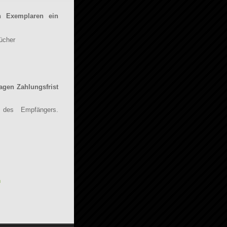
 Exemplaren ein
ücher
gen Zahlungsfrist
des Empfängers.
n