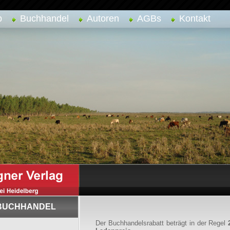
p
Buchhandel
Autoren
AGBs
Kontakt
 BUCHHANDEL
Der Buchhandelsrabatt beträgt in der Regel