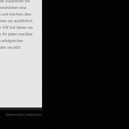
ührer zusammen mit
erufsleben eine
a und möchten dies
ren sie ausführlich,
m VW Gol fahren sie
as für jeden machbar
 erfolgreichen
en sie jetzt
Datenschutz
|
Impressum