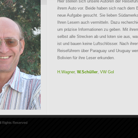
Hier stellen sich unsere Autoren der Reisef
ihrem Auto vor. Beide haben sich nach dem B
neue Aufgabe gesucht. Sie lieben Südamerk
Ihren Lesern auch vermitteln. Dazu recherchie
um präzise Informationen zu geben. Mit ihre
selbst alle Strecken ab und loten sie aus, w
ist und bauen keine Luftschlösser. Nach ihren
Reiseführern über Paraguay und Uruguay werd
Bolivien für ihre Leser erkunden.
H.Wagner
,
W.Schüller
,
VW Gol
ll Rights Reserved